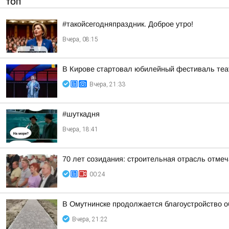
ТОП
#такойсегодняпраздник. Доброе утро!
Вчера, 08:15
В Кирове стартовал юбилейный фестиваль теат
Вчера, 21:33
#шуткадня
Вчера, 18:41
70 лет созидания: строительная отрасль отме
00:24
В Омутнинске продолжается благоустройство 
Вчера, 21:22