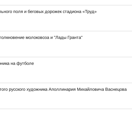
ьного поля и беговых дорожек стадиона «Труд»
толкновение молоковоза и "Лады Гранта"
рника на футболе
того русского художника Аполлинария Михайловича Васнецова