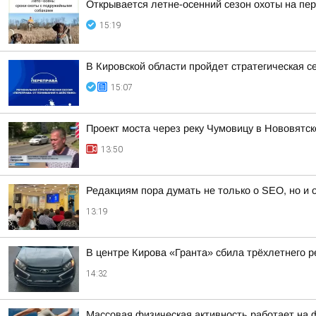
Открывается летне-осенний сезон охоты на пе
15:19
В Кировской области пройдет стратегическая с
15:07
Проект моста через реку Чумовицу в Нововятск
13:50
Редакциям пора думать не только о SEO, но и
13:19
В центре Кирова «Гранта» сбила трёхлетнего р
14:32
Массовая физическая активность работает на