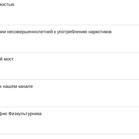
имостью
нии несовершеннолетней к употреблению наркотиков
й мост
 в нашем канале
Дню Физкультурника