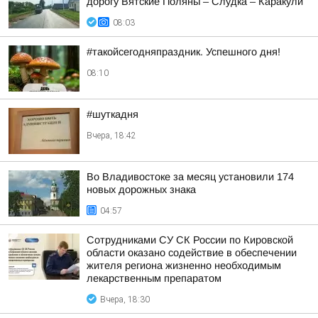
дорогу Вятские Поляны – Слудка – Каракули
08:03
#такойсегодняпраздник. Успешного дня!
08:10
#шуткадня
Вчера, 18:42
Во Владивостоке за месяц установили 174
новых дорожных знака
04:57
Сотрудниками СУ СК России по Кировской
области оказано содействие в обеспечении
жителя региона жизненно необходимым
лекарственным препаратом
Вчера, 18:30