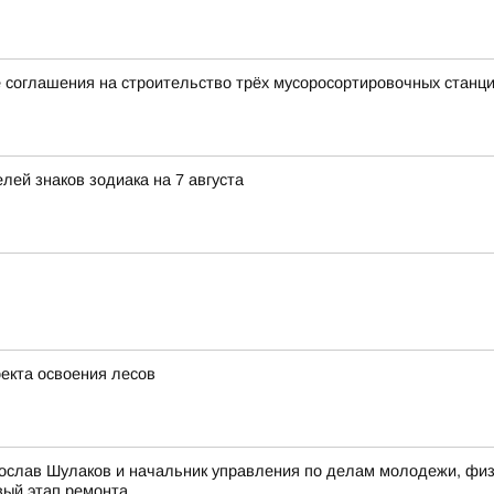
 соглашения на строительство трёх мусоросортировочных станц
ей знаков зодиака на 7 августа
оекта освоения лесов
ослав Шулаков и начальник управления по делам молодежи, физи
вый этап ремонта