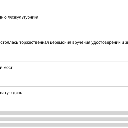
Дню Физкультурника
стоялась торжественная церемония вручения удостоверений и зн
й мост
рнатую дичь