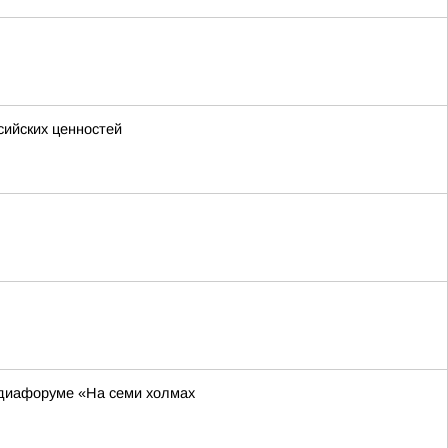
сийских ценностей
едиафоруме «На семи холмах