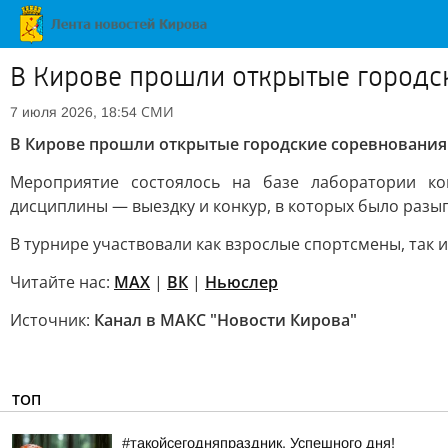
В Кирове прошли открытые городск
СМИ
7 июля 2026, 18:54
В Кирове прошли открытые городские соревнования 
Мероприятие состоялось на базе лаборатории кон
дисциплины — выездку и конкур, в которых было разыг
В турнире участвовали как взрослые спортсмены, так 
Читайте нас:
MAX
|
ВК
|
Ньюслер
Источник:
Канал в МАКС "Новости Кирова"
ТОП
#такойсегодняпраздник. Успешного дня!