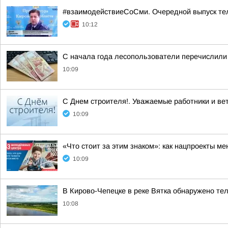
#взаимодействиеСоСми. Очередной выпуск те
10:12
С начала года лесопользователи перечислили
10:09
С Днем строителя!. Уважаемые работники и ве
10:09
«Что стоит за этим знаком»: как нацпроекты м
10:09
В Кирово-Чепецке в реке Вятка обнаружено т
10:08