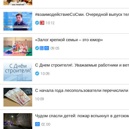
#взаимодействиеСоСми. Очередной выпуск те
10:12
«Залог крепкой семьи – это юмор»
09:05
С Днем строителя!. Уважаемые работники и ве
10:09
С начала года лесопользователи перечислили
10:09
Чудом спасли детей: пожар вспыхнул в детско
02:00