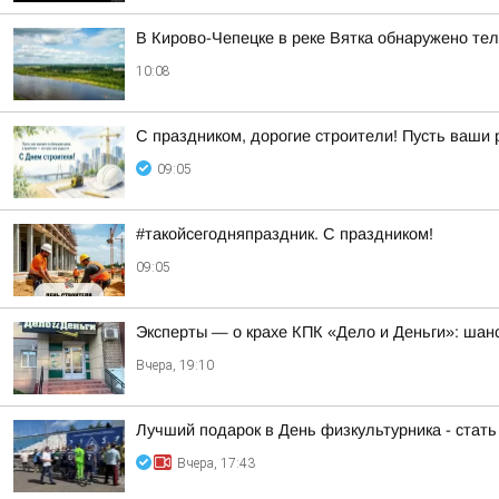
В Кирово-Чепецке в реке Вятка обнаружено т
10:08
С праздником, дорогие строители! Пусть ваши 
09:05
#такойсегодняпраздник. С праздником!
09:05
Эксперты — о крахе КПК «Дело и Деньги»: шанс
Вчера, 19:10
Лучший подарок в День физкультурника - стат
Вчера, 17:43