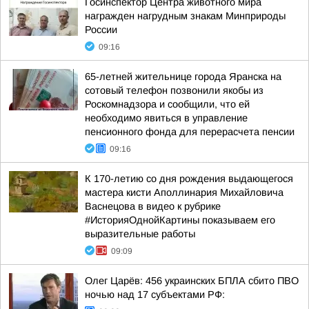
Госинспектор Центра животного мира
награжден нагрудным знакам Минприроды
России
09:16
65-летней жительнице города Яранска на
сотовый телефон позвонили якобы из
Роскомнадзора и сообщили, что ей
необходимо явиться в управление
пенсионного фонда для перерасчета пенсии
09:16
К 170-летию со дня рождения выдающегося
мастера кисти Аполлинария Михайловича
Васнецова в видео к рубрике
#ИсторияОднойКартины показываем его
выразительные работы
09:09
Олег Царёв: 456 украинских БПЛА сбито ПВО
ночью над 17 субъектами РФ: