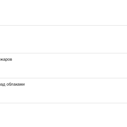
ожаров
над облаками