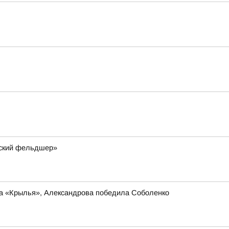
мский фельдшер»
ла «Крылья», Александрова победила Соболенко