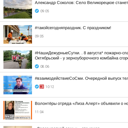
Александр Соколов: Село Великорецкое станет
09:05
#такойсегодняпраздник. С праздником!
09:05
#НашиДежурныеСутки. . 8 августа* пожарно-спа
Октябрьский - у зерноуборочного комбайна сгоре
08:06
#взаимодействиеСоСми. Очередной выпуск те
10:12
Волонтёры отряда «Лиза Алерт» объявили о но
11:04