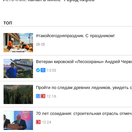
ТОП
#такойсегодняпраздник. С праздником!
09:05
Ветеран кировской «Лесоохраны» Андрей Червя
13:03
Пройти по следам древних ледников, увидеть 
12:16
70 лет созидания: строительная отрасль отме
12:24