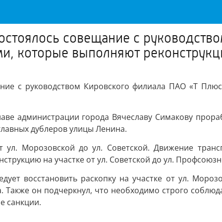
остоялось совещание с руководств
, которые выполняют реконструкци
ание с руководством Кировского филиала ПАО «Т Плю
лаве администрации города Вячеславу Симакову прораб
главных дублеров улицы Ленина.
т ул. Морозовской до ул. Советской. Движение транс
нструкцию на участке от ул. Советской до ул. Профсою
дует восстановить раскопку на участке от ул. Мороз
да. Также он подчеркнул, что необходимо строго соблюд
е санкции.