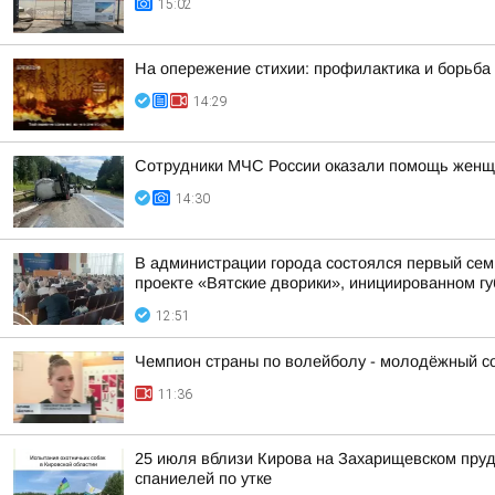
15:02
На опережение стихии: профилактика и борьба
14:29
Сотрудники МЧС России оказали помощь женщ
14:30
В администрации города состоялся первый сем
проекте «Вятские дворики», инициированном г
12:51
Чемпион страны по волейболу - молодёжный сос
11:36
25 июля вблизи Кирова на Захарищевском пруд
спаниелей по утке