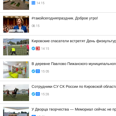
14:15
#такойсегодняпраздник. Доброе утро!
08:15
Кировские спасатели встретят День физкульту
14:15
В деревне Павлово Пижанского муниципального 
15:05
Сотрудники СУ СК России по Кировской област
15:28
У Дворца творчества — Мемориал сейчас не п