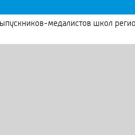
выпускников-медалистов школ реги