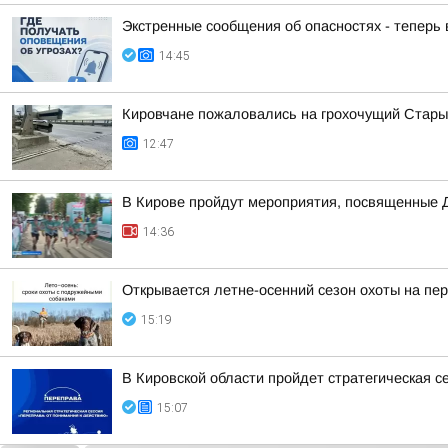
Экстренные сообщения об опасностях - теперь
14:45
Кировчане пожаловались на грохочущий Стары
12:47
В Кирове пройдут мероприятия, посвященные 
14:36
Открывается летне-осенний сезон охоты на пе
15:19
В Кировской области пройдет стратегическая с
15:07