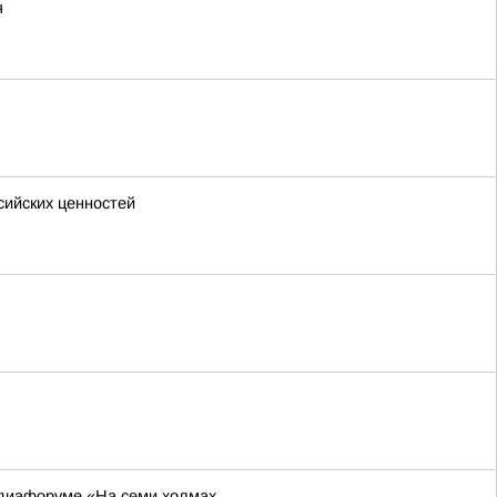
я
сийских ценностей
едиафоруме «На семи холмах