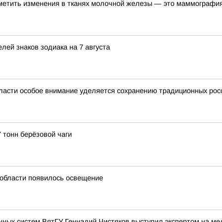
метить изменения в тканях молочной железы — это маммографи
лей знаков зодиака на 7 августа
ласти особое внимание уделяется сохранению традиционных рос
 тонн берёзовой чаги
й области появилось освещение
нных систем ВятГУ Геннадий Чистяков выступил экспертом на м