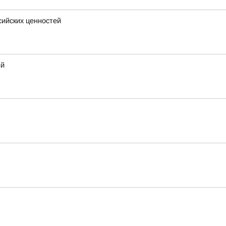
сийских ценностей
ий