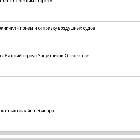
готовка к летним стартам
раничили приём и отправку воздушных судов
 «Вятский корпус Защитников Отечества»
латных онлайн-вебинара: