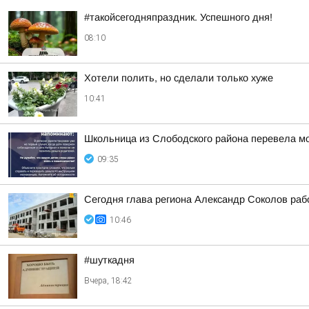
#такойсегодняпраздник. Успешного дня!
08:10
Хотели полить, но сделали только хуже
10:41
Школьница из Слободского района перевела м
09:35
Сегодня глава региона Александр Соколов раб
10:46
#шуткадня
Вчера, 18:42