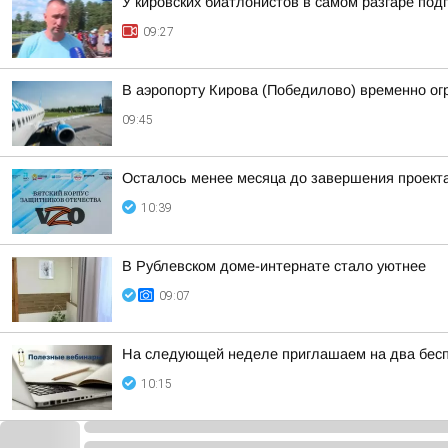
У кировских биатлонистов в самом разгаре под
09:27
В аэропорту Кирова (Победилово) временно ог
09:45
Осталось менее месяца до завершения проекта
10:39
В Рублевском доме-интернате стало уютнее
09:07
На следующей неделе приглашаем на два бесп
10:15