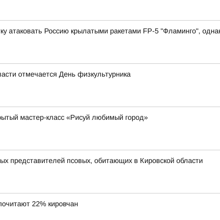
у атаковать Россию крылатыми ракетами FP-5 "Фламинго", однако
области отмечается День физкультурника
рытый мастер-класс «Рисуй любимый город»
ных представителей псовых, обитающих в Кировской области
почитают 22% кировчан