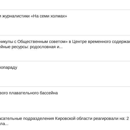
 и журналистики «На семи холмах»
аникулы с Общественным советом» в Центре временного содер
ные ресурсы: родословная и...
лопараду
вого плавательного бассейна
сательные подразделения Кировской области реагировали на: 2 т
ла...