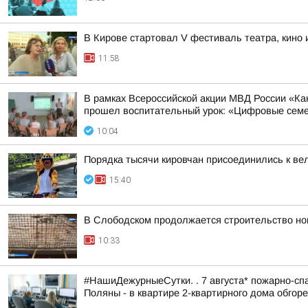
В Кирове стартовал V фестиваль театра, кино
11:58
В рамках Всероссийской акции МВД России «К
прошел воспитательный урок: «Цифровые семей
10:04
Порядка тысячи кировчан присоединились к ве
15:40
В Слободском продолжается строительство но
10:33
#НашиДежурныеСутки. . 7 августа* пожарно-спа
Поляны - в квартире 2-квартирного дома обгоре