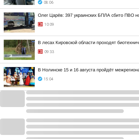
08:06
Олег Царёв: 397 украинских БПЛА сбито ПВО н
10:09
В лесах Кировской области проходят биотехни
09:33
В Нолинске 15 и 16 августа пройдёт межрегио
15:04