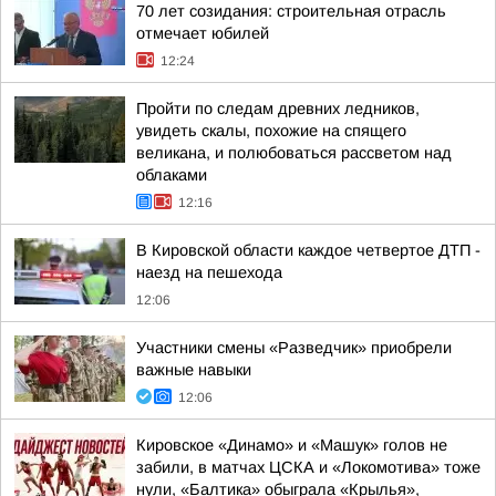
70 лет созидания: строительная отрасль
отмечает юбилей
12:24
Пройти по следам древних ледников,
увидеть скалы, похожие на спящего
великана, и полюбоваться рассветом над
облаками
12:16
В Кировской области каждое четвертое ДТП -
наезд на пешехода
12:06
Участники смены «Разведчик» приобрели
важные навыки
12:06
Кировское «Динамо» и «Машук» голов не
забили, в матчах ЦСКА и «Локомотива» тоже
нули, «Балтика» обыграла «Крылья»,