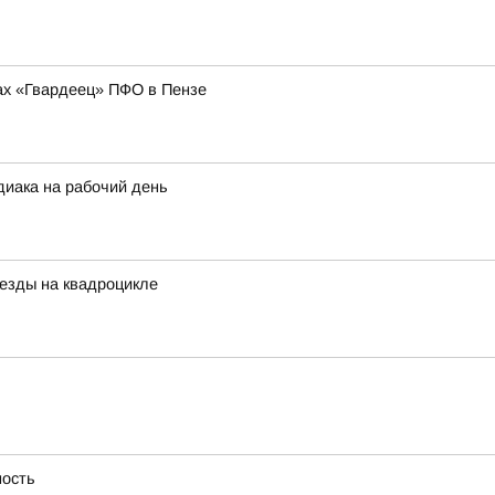
ах «Гвардеец» ПФО в Пензе
диака на рабочий день
езды на квадроцикле
ность