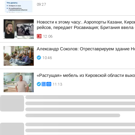
09:27
Новости к этому часу:. Аэропорты Казани, Кир
рейсов, передает Росавиация; Британия ввела с
12:06
Александр Соколов: Отреставрируем здание Н
10:46
«Растущая» мебель из Кировской области вых
11:13