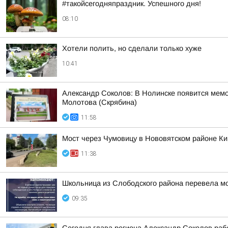
#такойсегодняпраздник. Успешного дня!
08:10
Хотели полить, но сделали только хуже
10:41
Александр Соколов: В Нолинске появится мем
Молотова (Скрябина)
11:58
Мост через Чумовицу в Нововятском районе К
11:38
Школьница из Слободского района перевела м
09:35