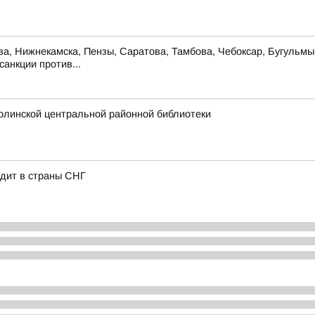
ова, Нижнекамска, Пензы, Саратова, Тамбова, Чебоксар, Бугульм
анкции против...
олинской центральной районной библиотеки
одит в страны СНГ