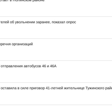
отает в Нолинском районе
елей об увольнении заранее, показал опрос
речня организаций
 отправления автобусов 46 и 46А
 оставила в силе приговор 41-летней жительнице Тужинского рай