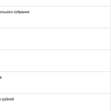
ельного собрания
в
н рублей