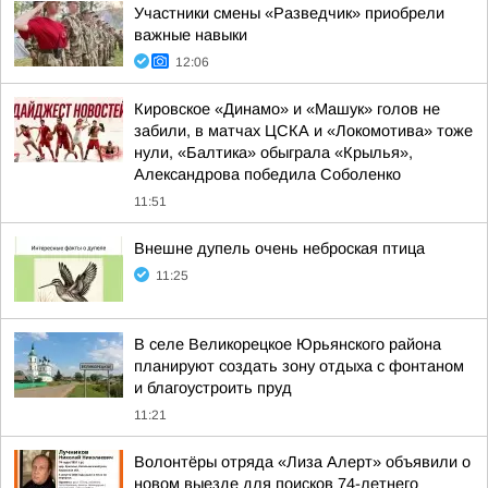
Участники смены «Разведчик» приобрели
важные навыки
12:06
Кировское «Динамо» и «Машук» голов не
забили, в матчах ЦСКА и «Локомотива» тоже
нули, «Балтика» обыграла «Крылья»,
Александрова победила Соболенко
11:51
Внешне дупель очень неброская птица
11:25
В селе Великорецкое Юрьянского района
планируют создать зону отдыха с фонтаном
и благоустроить пруд
11:21
Волонтёры отряда «Лиза Алерт» объявили о
новом выезде для поисков 74-летнего