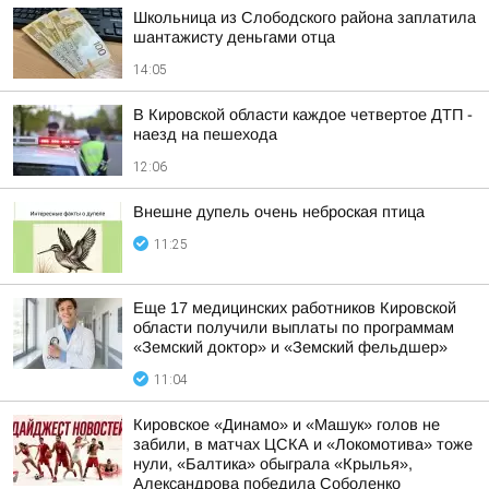
Школьница из Слободского района заплатила
шантажисту деньгами отца
14:05
В Кировской области каждое четвертое ДТП -
наезд на пешехода
12:06
Внешне дупель очень неброская птица
11:25
Еще 17 медицинских работников Кировской
области получили выплаты по программам
«Земский доктор» и «Земский фельдшер»
11:04
Кировское «Динамо» и «Машук» голов не
забили, в матчах ЦСКА и «Локомотива» тоже
нули, «Балтика» обыграла «Крылья»,
Александрова победила Соболенко