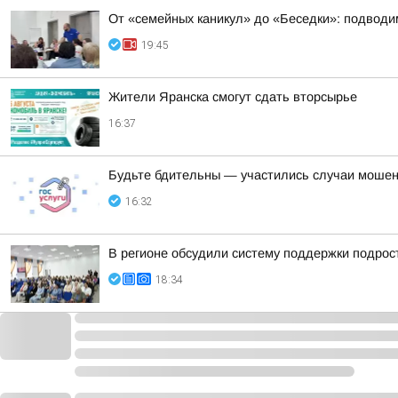
От «семейных каникул» до «Беседки»: подводим
19:45
Жители Яранска смогут сдать вторсырье
16:37
Будьте бдительны — участились случаи мошен
16:32
В регионе обсудили систему поддержки подрост
18:34