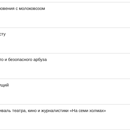
новения с молоковозом
сту
о и безопасного арбуза
дущий
иваль театра, кино и журналистики «На семи холмах»