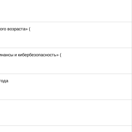
го возраста» (
нансы и кибербезопасность» (
года