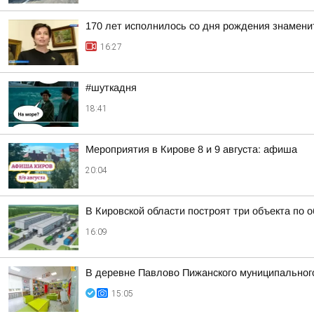
170 лет исполнилось со дня рождения знамени
16:27
#шуткадня
18:41
Мероприятия в Кирове 8 и 9 августа: афиша
20:04
В Кировской области построят три объекта по 
16:09
В деревне Павлово Пижанского муниципального 
15:05