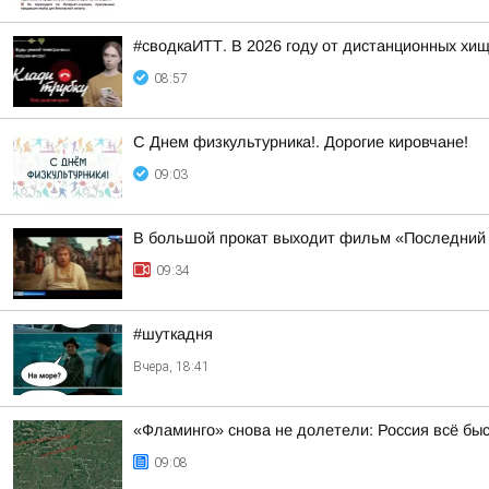
#сводкаИТТ. В 2026 году от дистанционных хи
08:57
С Днем физкультурника!. Дорогие кировчане!
09:03
В большой прокат выходит фильм «Последний
09:34
#шуткадня
Вчера, 18:41
«Фламинго» снова не долетели: Россия всё бы
09:08