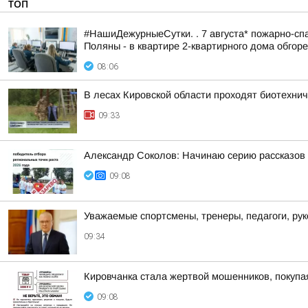
ТОП
#НашиДежурныеСутки. . 7 августа* пожарно-спа
Поляны - в квартире 2-квартирного дома обгоре
08:06
В лесах Кировской области проходят биотехни
09:33
Александр Соколов: Начинаю серию рассказов 
09:08
Уважаемые спортсмены, тренеры, педагоги, ру
09:34
Кировчанка стала жертвой мошенников, покупа
09:08