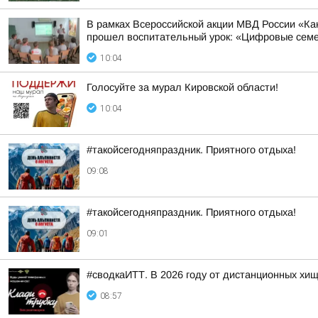
В рамках Всероссийской акции МВД России «К
прошел воспитательный урок: «Цифровые семей
10:04
Голосуйте за мурал Кировской области!
10:04
#такойсегодняпраздник. Приятного отдыха!
09:08
#такойсегодняпраздник. Приятного отдыха!
09:01
#сводкаИТТ. В 2026 году от дистанционных хи
08:57