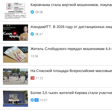
Кировчанка стала жертвой мошенников, покупа
09:08
#сводкаИТТ. В 2026 году от дистанционных хи
08:57
Житель Слободского передал мошенникам 4,4 
10:04
На Спасской площади Всероссийские массовые
11:22
Более 3,5 тысяч жителей Кирова стали участн
10:57