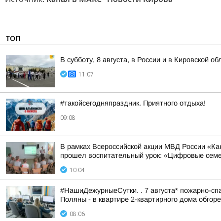
ТОП
В субботу, 8 августа, в России и в Кировской 
11:07
#такойсегодняпраздник. Приятного отдыха!
09:08
В рамках Всероссийской акции МВД России «К
прошел воспитательный урок: «Цифровые семей
10:04
#НашиДежурныеСутки. . 7 августа* пожарно-спа
Поляны - в квартире 2-квартирного дома обгоре
08:06