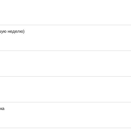
кшую неделю)
ика