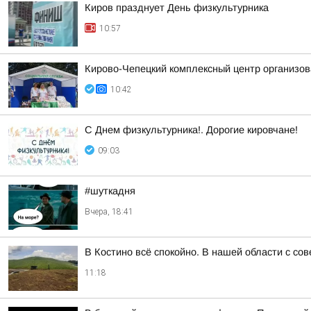
Киров празднует День физкультурника
10:57
Кирово-Чепецкий комплексный центр организов
10:42
С Днем физкультурника!. Дорогие кировчане!
09:03
#шуткадня
Вчера, 18:41
В Костино всё спокойно. В нашей области с со
11:18