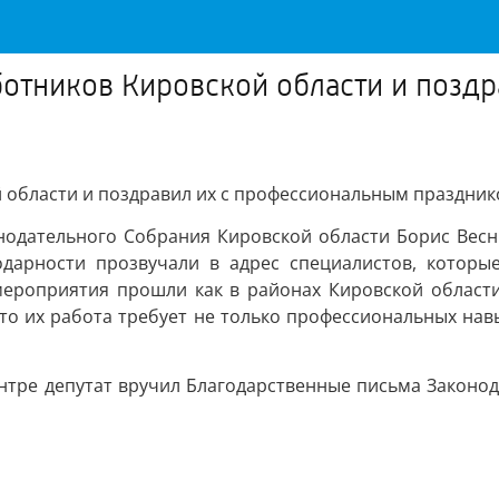
ботников Кировской области и позд
 области и поздравил их с профессиональным праздни
онодательного Собрания Кировской области Борис Весни
одарности прозвучали в адрес специалистов, которы
роприятия прошли как в районах Кировской области,
то их работа требует не только профессиональных навы
центре депутат вручил Благодарственные письма Законо