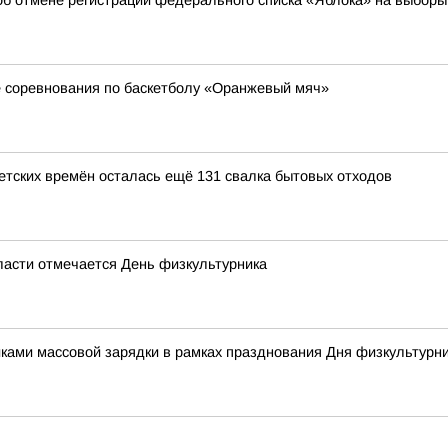
об отмене регистрации федерального списка «Яблока» на выборы
 соревнования по баскетболу «Оранжевый мяч»
ветских времён осталась ещё 131 свалка бытовых отходов
области отмечается День физкультурника
иками массовой зарядки в рамках празднования Дня физкультурн