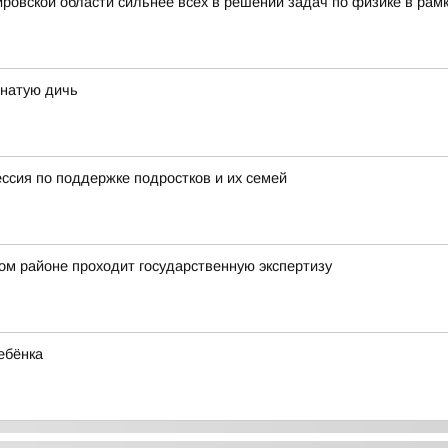
ровской области сильнее всех в решении задач по физике в рам
рнатую дичь
ессия по поддержке подростков и их семей
ом районе проходит государственную экспертизу
ебёнка