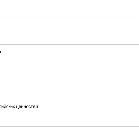
я
сийских ценностей