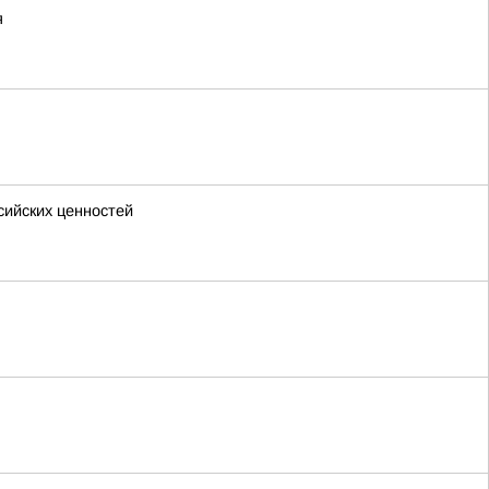
я
сийских ценностей