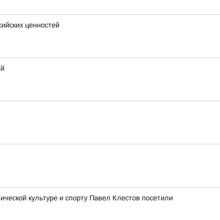
сийских ценностей
ий
ческой культуре и спорту Павел Клестов посетили