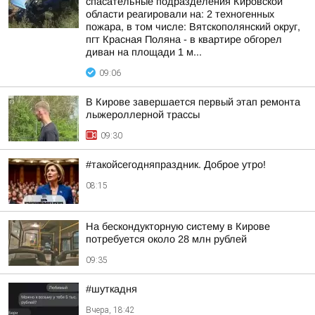
спасательные подразделения Кировской
области реагировали на: 2 техногенных
пожара, в том числе: Вятскополянский округ,
пгт Красная Поляна - в квартире обгорел
диван на площади 1 м...
09:06
В Кирове завершается первый этап ремонта
лыжероллерной трассы
09:30
#такойсегодняпраздник. Доброе утро!
08:15
На бескондукторную систему в Кирове
потребуется около 28 млн рублей
09:35
#шуткадня
Вчера, 18:42