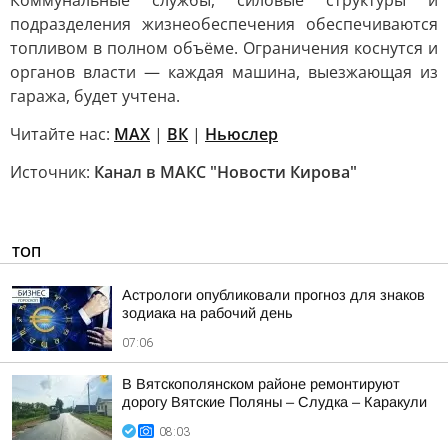
Коммунальные службы, силовые структуры и
подразделения жизнеобеспечения обеспечиваются
топливом в полном объёме. Ограничения коснутся и
органов власти — каждая машина, выезжающая из
гаража, будет учтена.
Читайте нас:
MAX
|
ВК
|
Ньюслер
Источник:
Канал в МАКС "Новости Кирова"
ТОП
Астрологи опубликовали прогноз для знаков
зодиака на рабочий день
07:06
В Вятскополянском районе ремонтируют
дорогу Вятские Поляны – Слудка – Каракули
08:03