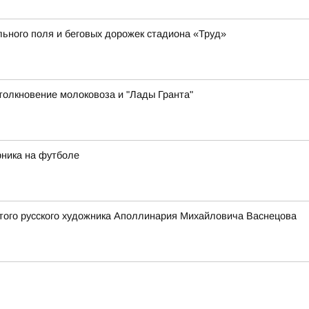
ьного поля и беговых дорожек стадиона «Труд»
толкновение молоковоза и "Лады Гранта"
рника на футболе
того русского художника Аполлинария Михайловича Васнецова