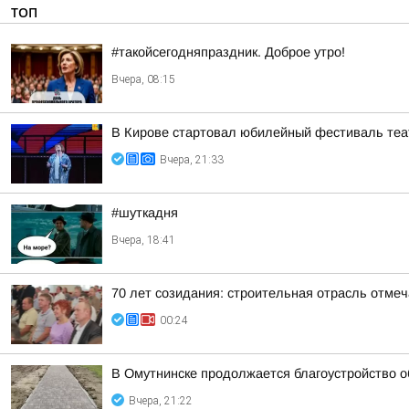
ТОП
#такойсегодняпраздник. Доброе утро!
Вчера, 08:15
В Кирове стартовал юбилейный фестиваль теат
Вчера, 21:33
#шуткадня
Вчера, 18:41
70 лет созидания: строительная отрасль отме
00:24
В Омутнинске продолжается благоустройство 
Вчера, 21:22