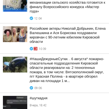
механизации сельского хозяйства готовится к
финалу Всероссийского конкурса «Мастер
года»
12:04
Российские актеры Николай Добрынин, Елена
Валюшкина и Ася Борисова поздравили
кировчан с 90-летним юбилеем Кировской
области
10:39
#НашиДежурныеСутки. . 6 августа* пожарно-
спасательные подразделения Кировской
области реагировали на: 2 техногенных
пожара, в том числе: Вятскополянский округ,
пгт Красная Поляна - в квартире обгорел
диван на площади 1 м...
09:06
#шуткадня
Вчера, 18:42