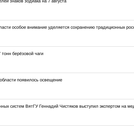
лей знаков зодиака на 7 августа
ласти особое внимание уделяется сохранению традиционных рос
 тонн берёзовой чаги
й области появилось освещение
нных систем ВятГУ Геннадий Чистяков выступил экспертом на м