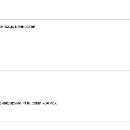
сийских ценностей
едиафоруме «На семи холмах