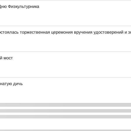
Дню Физкультурника
стоялась торжественная церемония вручения удостоверений и зн
й мост
рнатую дичь