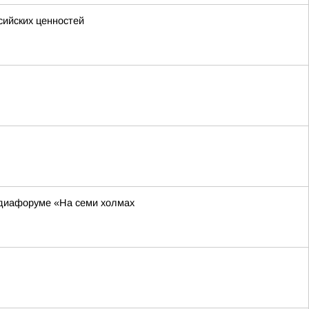
сийских ценностей
едиафоруме «На семи холмах