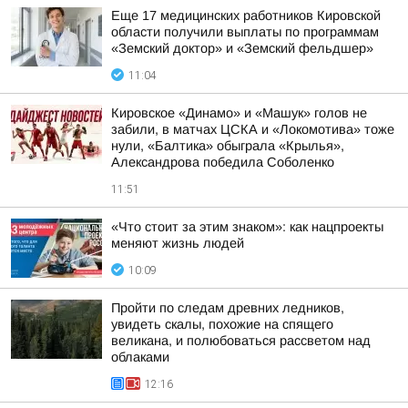
Еще 17 медицинских работников Кировской
области получили выплаты по программам
«Земский доктор» и «Земский фельдшер»
11:04
Кировское «Динамо» и «Машук» голов не
забили, в матчах ЦСКА и «Локомотива» тоже
нули, «Балтика» обыграла «Крылья»,
Александрова победила Соболенко
11:51
«Что стоит за этим знаком»: как нацпроекты
меняют жизнь людей
10:09
Пройти по следам древних ледников,
увидеть скалы, похожие на спящего
великана, и полюбоваться рассветом над
облаками
12:16