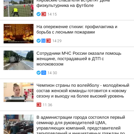
Кировские спасатели встретят День
физкультурника на футболе
14:15
На опережение стихии: профилактика и
борьба с лесными пожарами
14:29
Сотрудники МЧС России оказали помощь
женщине, пострадавшей в ДТП с
молоковозом
14:30
Чемпион страны по волейболу - молодёжный
состав женской команды готовится к новому
сезону и выходу на более высокий уровень
11:36
В администрации города состоялся первый
семинар для руководителей ЦМА,
управляющих компаний, представителей
теруправлений и инициативных граждан по