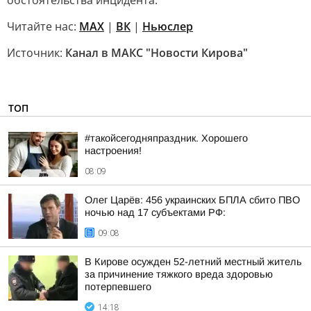
обстоятельства инцидента.
Читайте нас:
MAX
|
ВК
|
Ньюслер
Источник:
Канал в МАКС "Новости Кирова"
ТОП
#такойсегодняпраздник. Хорошего
настроения!
08:09
Олег Царёв: 456 украинских БПЛА сбито ПВО
ночью над 17 субъектами РФ:
09:08
В Кирове осужден 52-летний местный житель
за причинение тяжкого вреда здоровью
потерпевшего
14:18