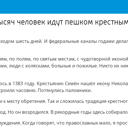
тысяч человек идут пешком крестны
ходом шесть дней. И федеральные каналы годами делали 
ням, по полям, по святым местам, с чудотворной иконой
ьми, люди с колясками, больные и пожилые. Никто их ник
ось в 1383 году. Крестьянин Семён нашёл икону Николая
строили часовню. Потянулись паломники.
 к месту обретения. Так и сложилась традиция крестног
ход. Но он возродился. В рекордные годы здесь собирало
инуждения. Когда говорят, что православных мало, я пр