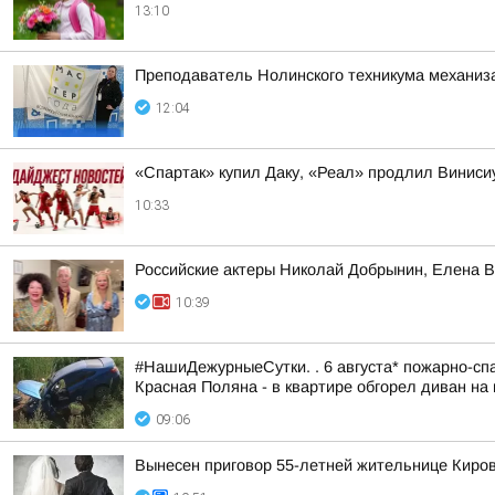
13:10
Преподаватель Нолинского техникума механизац
12:04
«Спартак» купил Даку, «Реал» продлил Винис
10:33
Российские актеры Николай Добрынин, Елена В
10:39
#НашиДежурныеСутки. . 6 августа* пожарно-спа
Красная Поляна - в квартире обгорел диван на 
09:06
Вынесен приговор 55-летней жительнице Киров