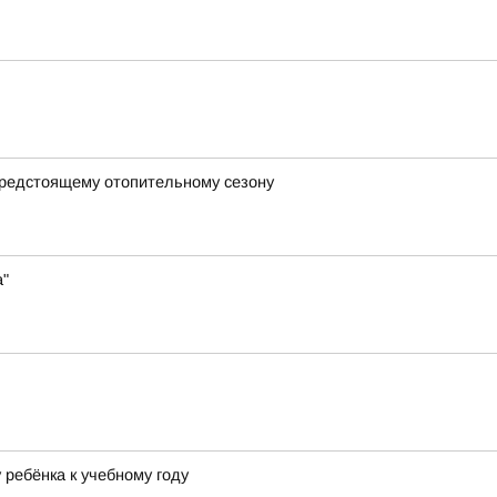
предстоящему отопительному сезону
а"
ребёнка к учебному году