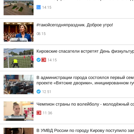
14:15
#такойсегодняпраздник. Доброе утро!
08:15
Кировские спасатели встретят День физкульту
14:15
В администрации города состоялся первый сем
проекте «Вятские дворики», инициированном г
12:51
Чемпион страны по волейболу - молодёжный сос
11:36
В УМВД России по городу Кирову поступило за