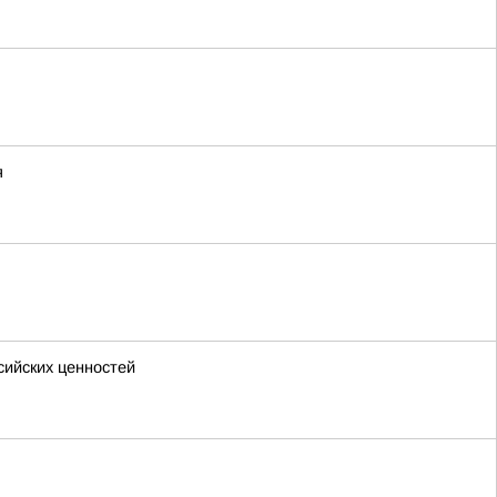
я
сийских ценностей