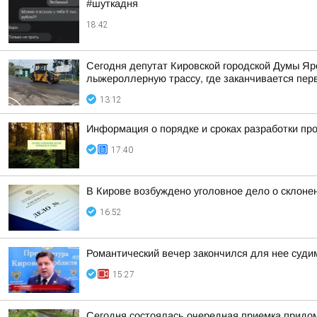
#шуткадня
18:42
Сегодня депутат Кировской городской Думы Яр
лыжероллерную трассу, где заканчивается пер
13:12
Информация о порядке и сроках разработки пр
17:40
В Кирове возбуждено уголовное дело о склоне
16:52
Романтический вечер закончился для нее суд
15:27
Сегодня состоялась очередная приемка придом