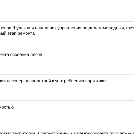
ослав Шулаков и начальник управления по делам молодежи, физи
вый этап ремонта
оекта освоения лесов
нии несовершеннолетней к употреблению наркотиков
имостью
овых территорий, благоустроенных в рамках проекта поддержки