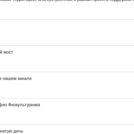
й мост
 в нашем канале
Дню Физкультурника
рнатую дичь