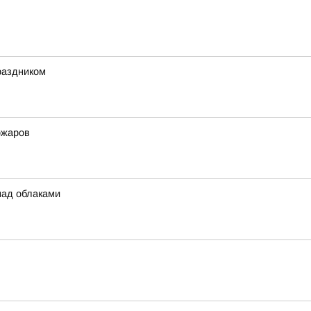
раздником
ожаров
над облаками