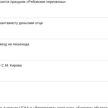
стоится праздник «Рябовские перезвоны»
шантажисту деньгами отца
наезд на пешехода
 С.М. Кирова
и, в матчах ЦСКА и «Локомотива» тоже нули, «Балтика» обыгра