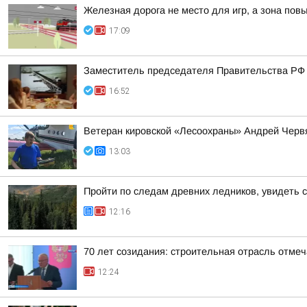
Железная дорога не место для игр, а зона пов
17:09
Заместитель председателя Правительства РФ
16:52
Ветеран кировской «Лесоохраны» Андрей Червя
13:03
Пройти по следам древних ледников, увидеть 
12:16
70 лет созидания: строительная отрасль отме
12:24