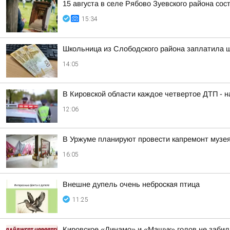
15 августа в селе Рябово Зуевского района со
15:34
Школьница из Слободского района заплатила 
14:05
В Кировской области каждое четвертое ДТП - 
12:06
В Уржуме планируют провести капремонт музея
16:05
Внешне дупель очень неброская птица
11:25
Кировское «Динамо» и «Машук» голов не забил