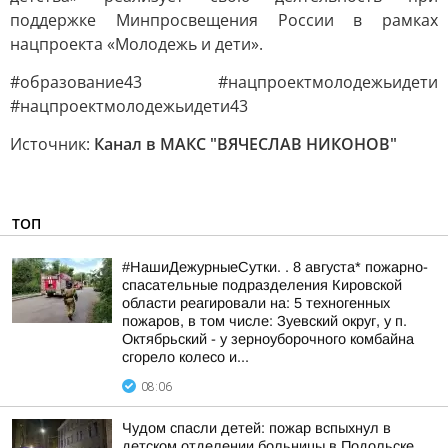
поддержке Минпросвещения России в рамках
нацпроекта «Молодежь и дети».
#образование43 #нацпроектмолодежьидети
#нацпроектмолодежьидети43
Источник:
Канал в МАКС "ВЯЧЕСЛАВ НИКОНОВ"
ТОП
#НашиДежурныеСутки. . 8 августа* пожарно-
спасательные подразделения Кировской
области реагировали на: 5 техногенных
пожаров, в том числе: Зуевский округ, у п.
Октябрьский - у зерноуборочного комбайна
сгорело колесо и...
08:06
Чудом спасли детей: пожар вспыхнул в
детском отделении больницы в Подольске