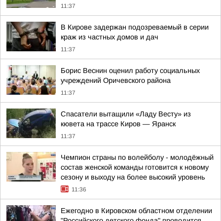
11:37
В Кирове задержан подозреваемый в серии
краж из частных домов и дач
11:37
Борис Веснин оценил работу социальных
учреждений Оричевского района
11:37
Спасатели вытащили «Ладу Весту» из
кювета на трассе Киров — Яранск
11:37
Чемпион страны по волейболу - молодёжный
состав женской команды готовится к новому
сезону и выходу на более высокий уровень
11:36
Ежегодно в Кировском областном отделении
"Российского детского фонда" проводится