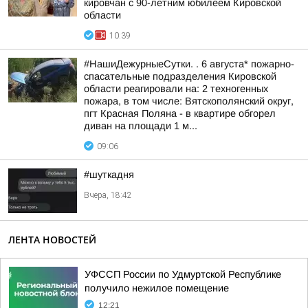
кировчан с 90-летним юбилеем Кировской
области
10:39
#НашиДежурныеСутки. . 6 августа* пожарно-
спасательные подразделения Кировской
области реагировали на: 2 техногенных
пожара, в том числе: Вятскополянский округ,
пгт Красная Поляна - в квартире обгорел
диван на площади 1 м...
09:06
#шуткадня
Вчера, 18:42
ЛЕНТА НОВОСТЕЙ
УФССП России по Удмуртской Республике
получило нежилое помещение
12:21