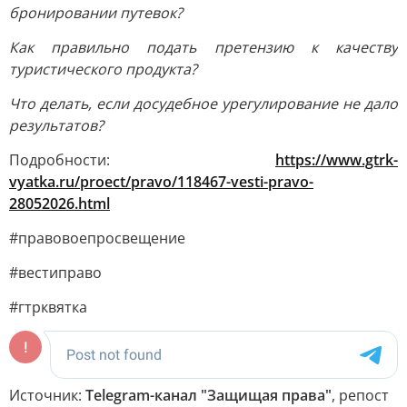
бронировании путевок?
Как правильно подать претензию к качеству
туристического продукта?
Что делать, если досудебное урегулирование не дало
результатов?
Подробности:
https://www.gtrk-
vyatka.ru/proect/pravo/118467-vesti-pravo-
28052026.html
#правовоепросвещение
#вестиправо
#гтрквятка
Источник:
Telegram-канал "Защищая права"
, репост