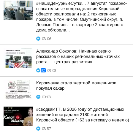
#НашиДежурныеСутки. . 7 августа* пожарно-
спасательные подразделения Кировской
области реагировали на: 2 техногенных
пожара, в том числе: Омутнинский округ, п.
Лесные Поляны - в квартире 2-квартирного
дома обгорела...
08:06
Александр Соколов: Начинаю серию
рассказов о наших региональных «точках
роста — центрах развития»
09:08
Кировчанка стала жертвой мошенников,
покупая сахар
09:08
#сводкаИТТ. В 2026 году от дистанционных
хищений пострадали 2180 жителей
Кировской области (+63 за истекшую неделю)
08:57