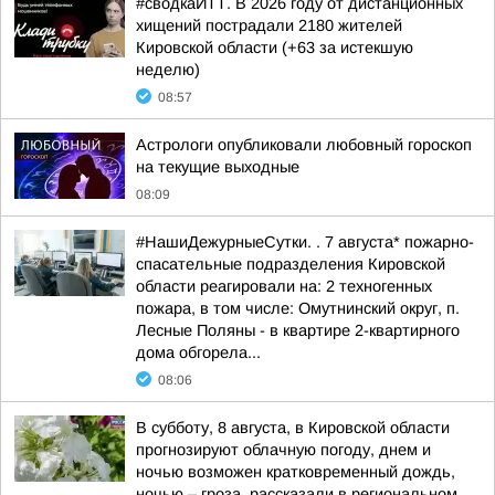
#сводкаИТТ. В 2026 году от дистанционных
хищений пострадали 2180 жителей
Кировской области (+63 за истекшую
неделю)
08:57
Астрологи опубликовали любовный гороскоп
на текущие выходные
08:09
#НашиДежурныеСутки. . 7 августа* пожарно-
спасательные подразделения Кировской
области реагировали на: 2 техногенных
пожара, в том числе: Омутнинский округ, п.
Лесные Поляны - в квартире 2-квартирного
дома обгорела...
08:06
В субботу, 8 августа, в Кировской области
прогнозируют облачную погоду, днем и
ночью возможен кратковременный дождь,
ночью – гроза, рассказали в региональном