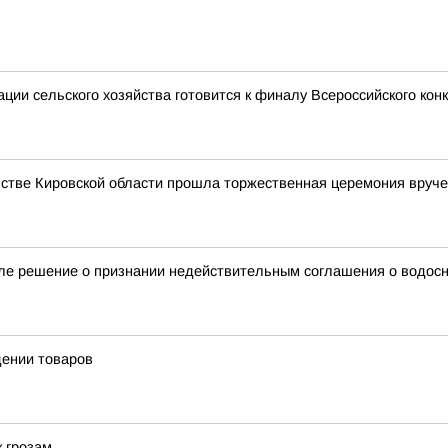
ии сельского хозяйства готовится к финалу Всероссийского кон
стве Кировской области прошла торжественная церемония вруче
ле решение о признании недействительным соглашения о водос
дении товаров
к грозам