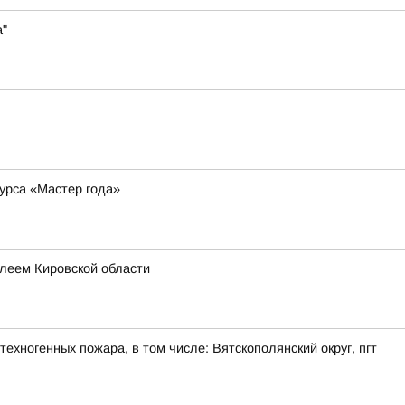
а"
курса «Мастер года»
леем Кировской области
ехногенных пожара, в том числе: Вятскополянский округ, пгт