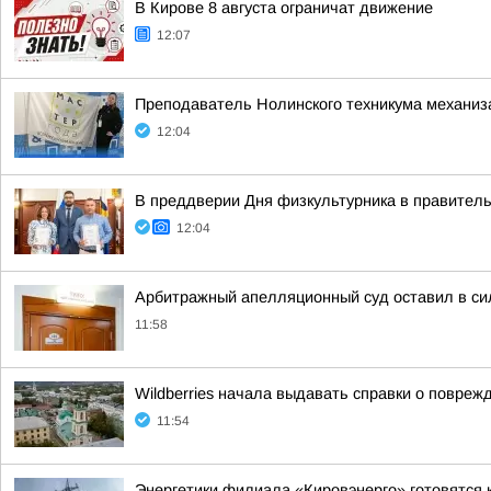
В Кирове 8 августа ограничат движение
12:07
Преподаватель Нолинского техникума механизац
12:04
В преддверии Дня физкультурника в правитель
12:04
Арбитражный апелляционный суд оставил в си
11:58
Wildberries начала выдавать справки о повреж
11:54
Энергетики филиала «Кировэнерго» готовятся 