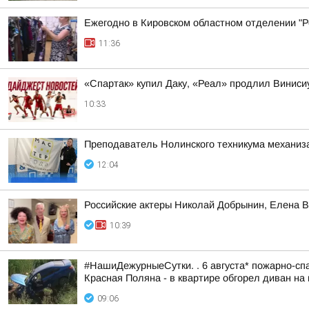
Ежегодно в Кировском областном отделении "Ро
11:36
«Спартак» купил Даку, «Реал» продлил Винис
10:33
Преподаватель Нолинского техникума механизац
12:04
Российские актеры Николай Добрынин, Елена В
10:39
#НашиДежурныеСутки. . 6 августа* пожарно-спа
Красная Поляна - в квартире обгорел диван на 
09:06