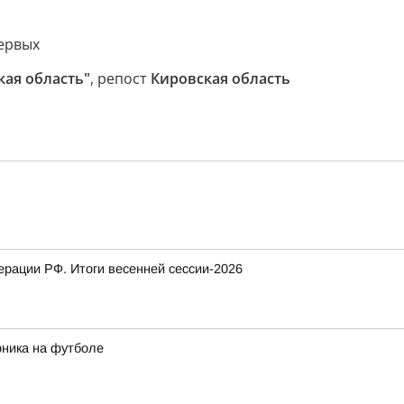
ервых
кая область"
, репост
Кировская область
рации РФ. Итоги весенней сессии-2026
рника на футболе