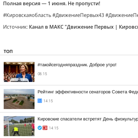
Полная версия — 1 июня. Не пропусти!
#Кировскаяобласть #ДвижениеПервых43 #ДвижениеП
Источник:
Канал в МАКС "Движение Первых | Кировс
ТОП
#такойсегодняпраздник. Доброе утро!
08:15
Рейтинг эффективности сенаторов Совета Феде
14:15
Кировские спасатели встретят День физкульту
14:15