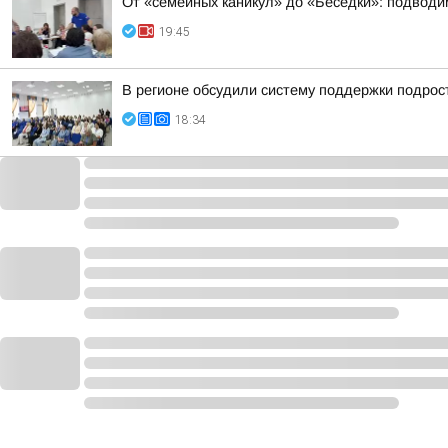
От «семейных каникул» до «Беседки»: подводим
19:45
В регионе обсудили систему поддержки подрост
18:34