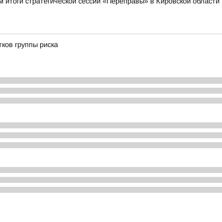
 итоги стратегической сессии «Переправы» в Кировской области
ков группы риска