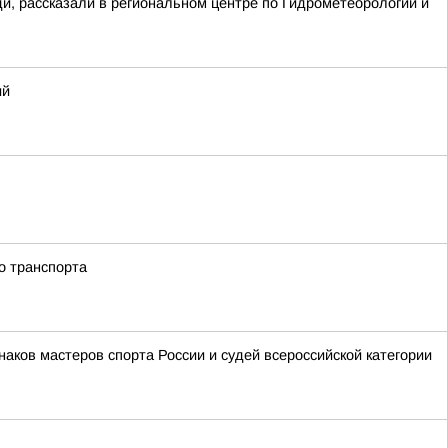
ди, рассказали в региональном центре по Гидрометеорологии и
ий
о транспорта
аков мастеров спорта России и судей всероссийской категории