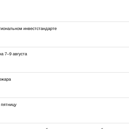
гиональном инвестстандарте
а 7–9 августа
пожара
 пятницу