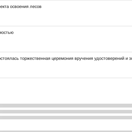
оекта освоения лесов
имостью
стоялась торжественная церемония вручения удостоверений и зн