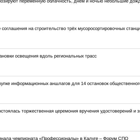
огнозируют переменную облачность, днем и ночью небольшие дож
 соглашения на строительство трёх мусоросортировочных станц
ановки освещения вдоль региональных трасс
купке информационных аншлагов для 14 остановок общественног
остоялась торжественная церемония вручения удостоверений и зн
инала чемпионата «Профессионалы» в Калуге – Форум СПО