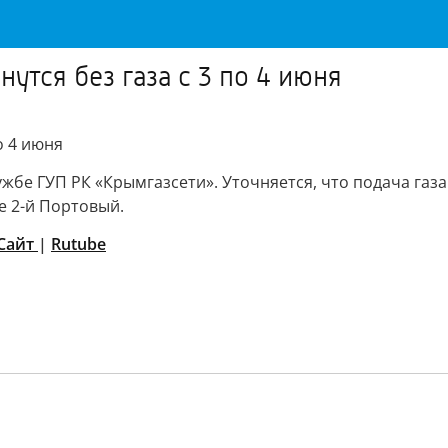
утся без газа с 3 по 4 июня
о 4 июня
ужбе ГУП РК «Крымгазсети». Уточняется, что подача газа 
е 2-й Портовый.
Сайт
|
Rutube