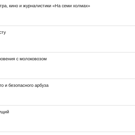
ра, кино и журналистики «На семи холмах»
сту
новения с молоковозом
о и безопасного арбуза
дущий