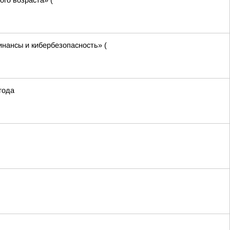
го возраста» (
нансы и кибербезопасность» (
года