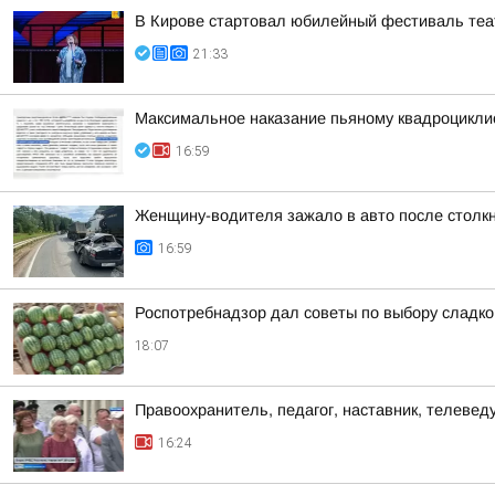
В Кирове стартовал юбилейный фестиваль теат
21:33
Максимальное наказание пьяному квадроцикли
16:59
Женщину-водителя зажало в авто после столк
16:59
Роспотребнадзор дал советы по выбору сладког
18:07
Правоохранитель, педагог, наставник, телеве
16:24