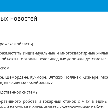
ных новостей
рожская область)
разместить индивидуальные и многоквартирные жилые 
 объекты торговли, велосипедные дорожки, детские и с
вском
е, Шемордане, Кукморе, Вятских Полянах, Кизнере, Можг
в, включая маломобильных.
одственной системы
оративного робота и токарный станок с ЧПУ в едины
ьный персонал и организовать круглосуточную работу.