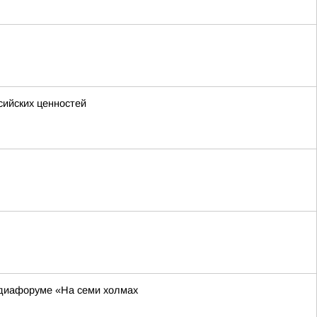
сийских ценностей
едиафоруме «На семи холмах