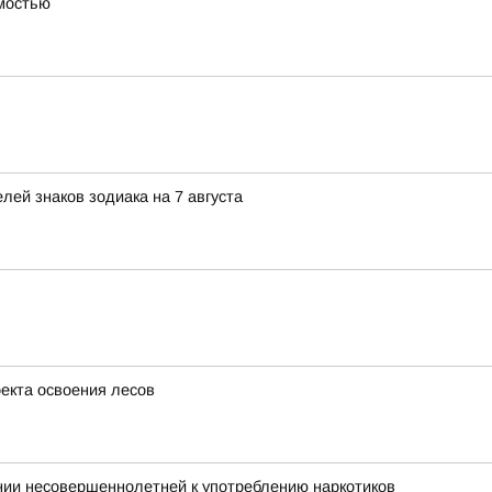
имостью
ей знаков зодиака на 7 августа
оекта освоения лесов
нии несовершеннолетней к употреблению наркотиков