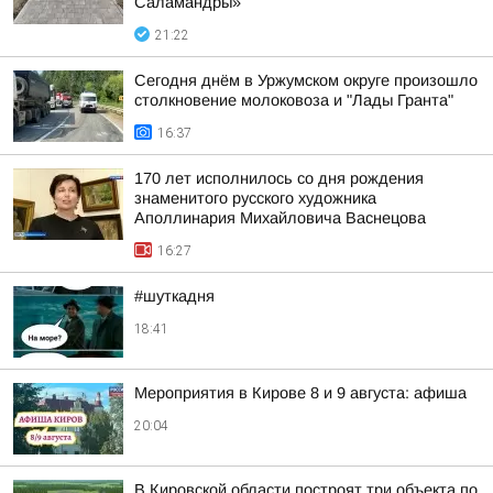
Саламандры»
21:22
Сегодня днём в Уржумском округе произошло
столкновение молоковоза и "Лады Гранта"
16:37
170 лет исполнилось со дня рождения
знаменитого русского художника
Аполлинария Михайловича Васнецова
16:27
#шуткадня
18:41
Мероприятия в Кирове 8 и 9 августа: афиша
20:04
В Кировской области построят три объекта по