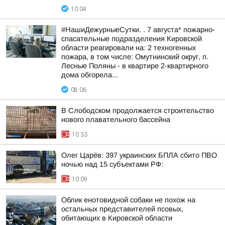
10:04
#НашиДежурныеСутки. . 7 августа* пожарно-
спасательные подразделения Кировской
области реагировали на: 2 техногенных
пожара, в том числе: Омутнинский округ, п.
Лесные Поляны - в квартире 2-квартирного
дома обгорела...
08:06
В Слободском продолжается строительство
нового плавательного бассейна
10:33
Олег Царёв: 397 украинских БПЛА сбито ПВО
ночью над 15 субъектами РФ:
10:09
Облик енотовидной собаки не похож на
остальных представителей псовых,
обитающих в Кировской области