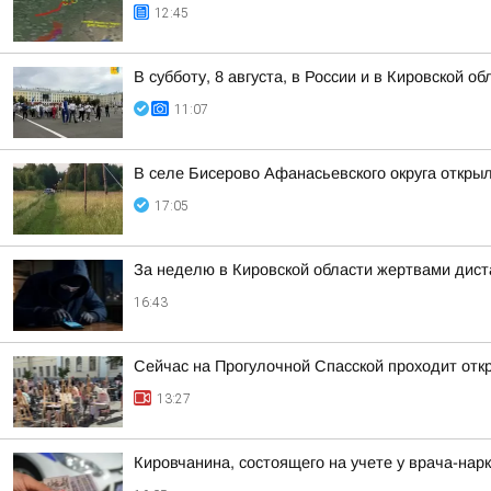
12:45
В субботу, 8 августа, в России и в Кировской 
11:07
В селе Бисерово Афанасьевского округа откры
17:05
За неделю в Кировской области жертвами дист
16:43
Сейчас на Прогулочной Спасской проходит отк
13:27
Кировчанина, состоящего на учете у врача-нар