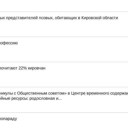
ных представителей псовых, обитающих в Кировской области
профессию
почитают 22% кировчан
аникулы с Общественным советом» в Центре временного содер
ные ресурсы: родословная и...
лопараду