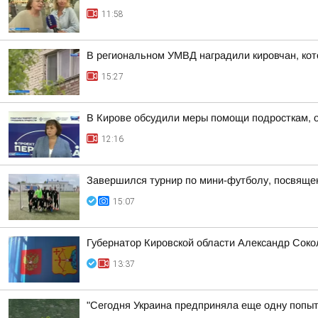
11:58
В региональном УМВД наградили кировчан, кот
15:27
В Кирове обсудили меры помощи подросткам, о
12:16
Завершился турнир по мини-футболу, посвяще
15:07
Губернатор Кировской области Александр Соко
13:37
"Сегодня Украина предприняла еще одну попытк