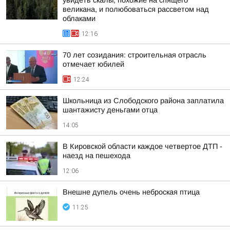
увидеть скалы, похожие на спящего
великана, и полюбоваться рассветом над
облаками
12:16
70 лет созидания: строительная отрасль
отмечает юбилей
12:24
Школьница из Слободского района заплатила
шантажисту деньгами отца
14:05
В Кировской области каждое четвертое ДТП -
наезд на пешехода
12:06
Внешне дупель очень неброская птица
11:25