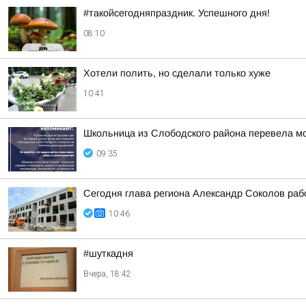
#такойсегодняпраздник. Успешного дня!
08:10
Хотели полить, но сделали только хуже
10:41
Школьница из Слободского района перевела м
09:35
Сегодня глава региона Александр Соколов раб
10:46
#шуткадня
Вчера, 18:42