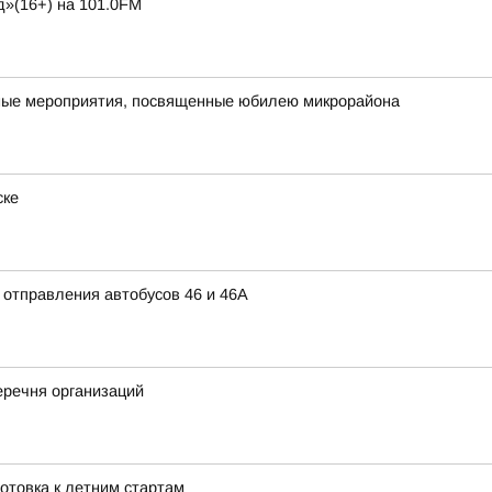
д»(16+) на 101.0FM
ичные мероприятия, посвященные юбилею микрорайона
ске
 отправления автобусов 46 и 46А
речня организаций
готовка к летним стартам