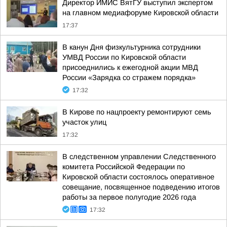
Директор ИМИС ВятГУ выступил экспертом
на главном медиафоруме Кировской области
17:37
В канун Дня физкультурника сотрудники
УМВД России по Кировской области
присоеднились к ежегодной акции МВД
России «Зарядка со стражем порядка»
17:32
В Кирове по нацпроекту ремонтируют семь
участок улиц
17:32
В следственном управлении Следственного
комитета Российской Федерации по
Кировской области состоялось оперативное
совещание, посвященное подведению итогов
работы за первое полугодие 2026 года
17:32