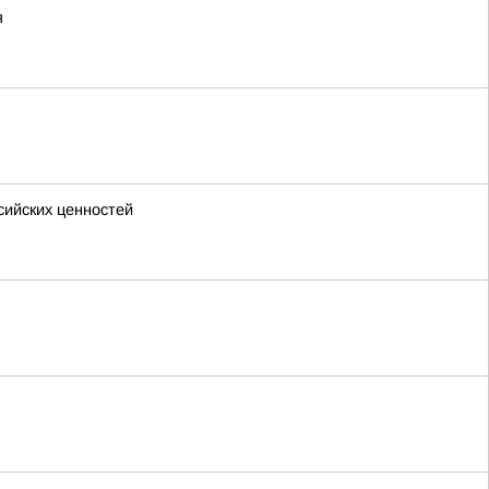
я
сийских ценностей