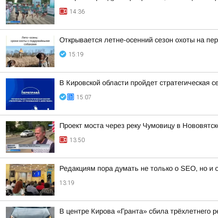
14:36
Открывается летне-осенний сезон охоты на пе
15:19
В Кировской области пройдет стратегическая с
15:07
Проект моста через реку Чумовицу в Нововятск
13:50
Редакциям пора думать не только о SEO, но и
13:19
В центре Кирова «Гранта» сбила трёхлетнего р