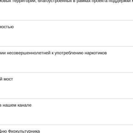
овых территорий, благоустроенных в рамках проекта поддержки
имостью
нии несовершеннолетней к употреблению наркотиков
й мост
 в нашем канале
Дню Физкультурника