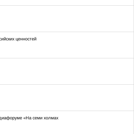
сийских ценностей
едиафоруме «На семи холмах